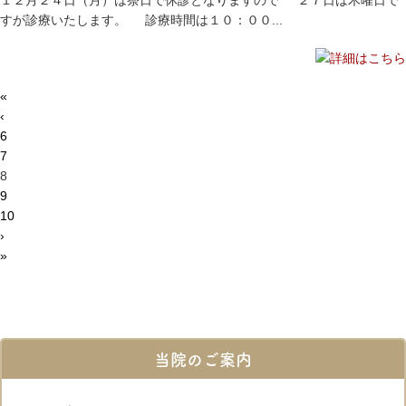
１２月２４日（月）は祭日で休診となりますので ２７日は木曜日で
すが診療いたします。 診療時間は１０：００...
«
‹
6
7
8
9
10
›
»
当院のご案内